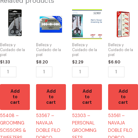
Related products
55408
53567
52303
53561
-
-
-
-
GROOMING
NAVAJA
PERSONAL
NAVAJA
SCISSORS
DOBLE
GROOMING
DOBLE
&
FILO
SETS
FILO
Belleza y
Belleza y
Belleza y
Belleza y
TWEEZERS
DORCO
quantity
DORCO
Cuidado de la
Cuidado de la
Cuidado de la
Cuidado de la
piel
piel
piel
piel
quantity
AZUL(10)
ROJA(10)
$
1.33
$
8.20
$
2.29
$
6.60
quantity
quantity
Add
Add
Add
Add
to
to
to
to
cart
cart
cart
cart
55408 –
53567 –
52303 –
53561 –
GROOMING
NAVAJA
PERSONAL
NAVAJA
SCISSORS &
DOBLE FILO
GROOMING
DOBLE FILO
TWEEZERS
DORCO
SETS
DORCO