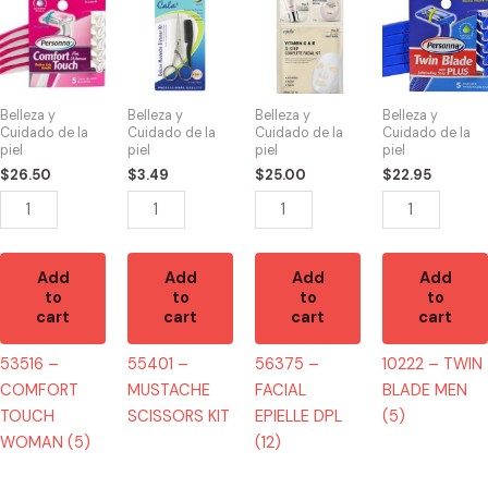
-
-
-
-
COMFORT
MUSTACHE
FACIAL
TWIN
TOUCH
SCISSORS
EPIELLE
BLADE
WOMAN
KIT
DPL
MEN
Belleza y
Belleza y
Belleza y
Belleza y
(5)
quantity
(12)
(5)
Cuidado de la
Cuidado de la
Cuidado de la
Cuidado de la
piel
piel
piel
piel
quantity
quantity
quantity
$
26.50
$
3.49
$
25.00
$
22.95
Add
Add
Add
Add
to
to
to
to
cart
cart
cart
cart
53516 –
55401 –
56375 –
10222 – TWIN
COMFORT
MUSTACHE
FACIAL
BLADE MEN
TOUCH
SCISSORS KIT
EPIELLE DPL
(5)
WOMAN (5)
(12)