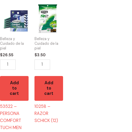
53522
10258
-
-
PERSONA
RAZOR
COMFORT
SCHICK
TUCH
(12)
Belleza y
Belleza y
MEN
quantity
Cuidado de la
Cuidado de la
piel
piel
(5)
$
26.55
$
3.50
quantity
Add
Add
to
to
cart
cart
53522 –
10258 –
PERSONA
RAZOR
COMFORT
SCHICK (12)
TUCH MEN