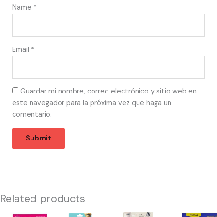
Name
*
Email
*
Guardar mi nombre, correo electrónico y sitio web en
este navegador para la próxima vez que haga un
comentario.
Related products
53516
55401
56375
10222