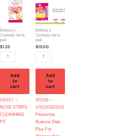
-
-
NOSE
V302020300
STRIPS
Personna
CLEANNING
Buenos
Belleza y
Belleza y
PC
Dias
Cuidado de la
Cuidado de la
piel
piel
quantity
Plus
$
1.33
$
15.00
For
Woman
5pk
12/5
Add
Add
quantity
to
to
cart
cart
56357 –
10009 –
NOSE STRIPS
V302020300
CLEANNING
Personna
PC
Buenos Dias
Plus For