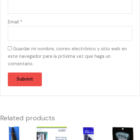
Email
*
Guardar mi nombre, correo electrónico y sitio web en
este navegador para la próxima vez que haga un
comentario.
Related products
56462
52303
10042
10213
-
-
-
-