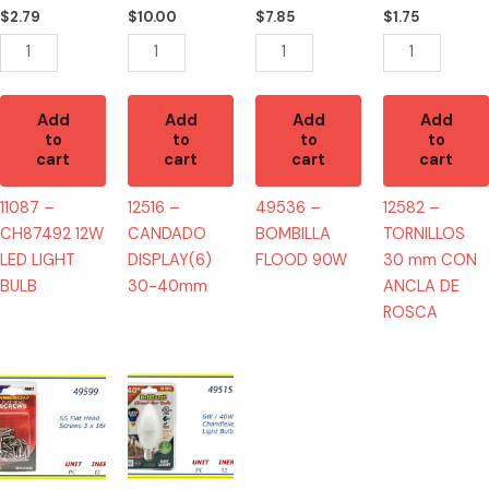
BULB
quantity
ANCLA
$
2.79
$
10.00
$
7.85
$
1.75
quantity
DE
ROSCA
quantity
Add
Add
Add
Add
to
to
to
to
cart
cart
cart
cart
11087 –
12516 –
49536 –
12582 –
CH87492 12W
CANDADO
BOMBILLA
TORNILLOS
LED LIGHT
DISPLAY(6)
FLOOD 90W
30 mm CON
BULB
30-40mm
ANCLA DE
ROSCA
49599
49515
-
-
HW-
BOMBILLA
40072
40W