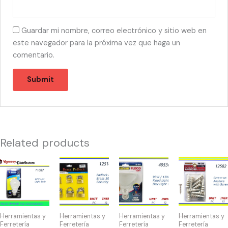
Guardar mi nombre, correo electrónico y sitio web en
este navegador para la próxima vez que haga un
comentario.
Related products
11087
12516
49536
12582
-
-
-
-
CH87492
CANDADO
BOMBILLA
TORNILLOS
12W
DISPLAY(6)
FLOOD
30
LED
30-
90W
mm
Herramientas y
Herramientas y
Herramientas y
Herramientas y
LIGHT
40mm
quantity
CON
Ferretería
Ferretería
Ferretería
Ferretería