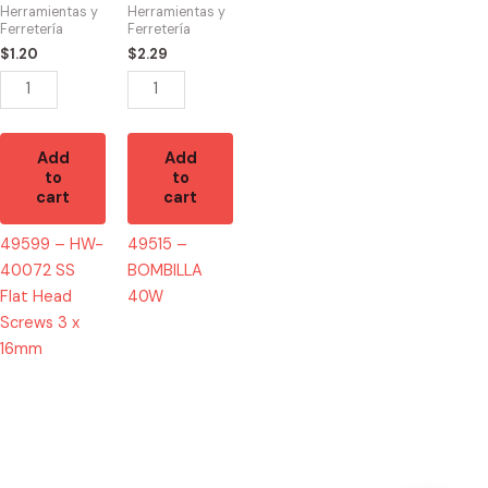
SS
quantity
Herramientas y
Herramientas y
Flat
Ferretería
Ferretería
Head
$
1.20
$
2.29
Screws
3
x
16mm
Add
Add
to
to
quantity
cart
cart
49599 – HW-
49515 –
40072 SS
BOMBILLA
Flat Head
40W
Screws 3 x
16mm