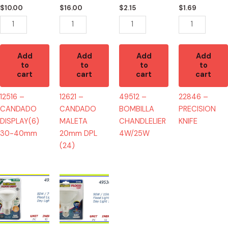
quantity
(24)
$
10.00
$
16.00
$
2.15
$
1.69
quantity
Add
Add
Add
Add
to
to
to
to
cart
cart
cart
cart
12516 –
12621 –
49512 –
22846 –
CANDADO
CANDADO
BOMBILLA
PRECISION
DISPLAY(6)
MALETA
CHANDLELIER
KNIFE
30-40mm
20mm DPL
4W/25W
(24)
49530
49536
-
-
BOMBILLA
BOMBILLA
FLOOD
FLOOD