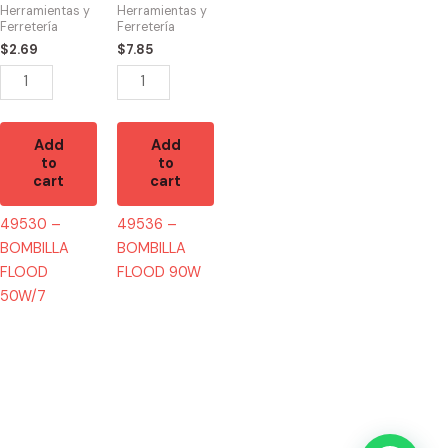
50W/7
90W
Herramientas y
Herramientas y
quantity
quantity
Ferretería
Ferretería
$
2.69
$
7.85
Add
Add
to
to
cart
cart
49530 –
49536 –
BOMBILLA
BOMBILLA
FLOOD
FLOOD 90W
50W/7