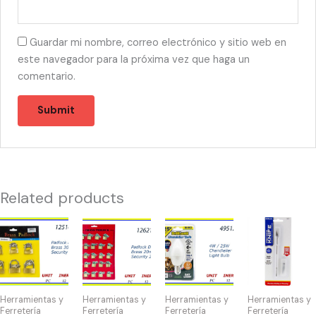
Guardar mi nombre, correo electrónico y sitio web en
este navegador para la próxima vez que haga un
comentario.
Related products
12516
12621
49512
22846
-
-
-
-
CANDADO
CANDADO
BOMBILLA
PRECISION
DISPLAY(6)
MALETA
CHANDLELIER
KNIFE
30-
20mm
4W/25W
quantity
Herramientas y
Herramientas y
Herramientas y
Herramientas y
40mm
DPL
quantity
Ferretería
Ferretería
Ferretería
Ferretería