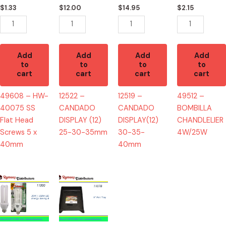
Head
30-
40mm
$
1.33
$
12.00
$
14.95
$
2.15
Screws
35mm
quantity
5
quantity
x
40mm
Add
Add
Add
Add
to
to
to
to
quantity
cart
cart
cart
cart
49608 – HW-
12522 –
12519 –
49512 –
40075 SS
CANDADO
CANDADO
BOMBILLA
Flat Head
DISPLAY (12)
DISPLAY(12)
CHANDLELIER
Screws 5 x
25-30-35mm
30-35-
4W/25W
40mm
40mm
11000
11078
-
-
TS-
CH91127
EN30W/150
9"