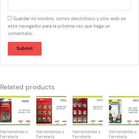
Guardar mi nombre, correo electrónico y sitio web en
este navegador para la próxima vez que haga un
comentario.
Related products
49608
12522
12519
49512
-
-
-
-
HW-
CANDADO
CANDADO
BOMBILLA
40075
DISPLAY
DISPLAY(12)
CHANDLELIER
SS
(12)
30-
4W/25W
Herramientas y
Herramientas y
Herramientas y
Herramientas y
Flat
25-
35-
quantity
Ferretería
Ferretería
Ferretería
Ferretería