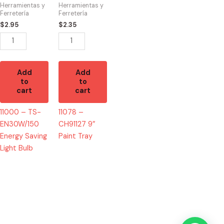
Energy
Paint
Herramientas y
Herramientas y
Saving
Tray
Ferretería
Ferretería
Light
quantity
$
2.95
$
2.35
Bulb
quantity
Add
Add
to
to
cart
cart
11000 – TS-
11078 –
EN30W/150
CH91127 9″
Energy Saving
Paint Tray
Light Bulb