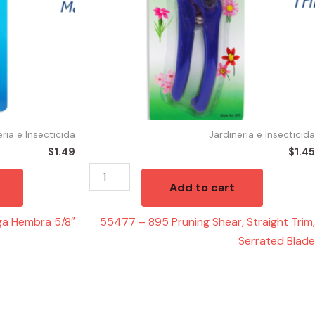
Trim,
Serrated
Blade
quantity
eria e Insecticida
Jardineria e Insecticida
$
1.49
$
1.45
Add to cart
a Hembra 5/8″
55477 – 895 Pruning Shear, Straight Trim,
Serrated Blade