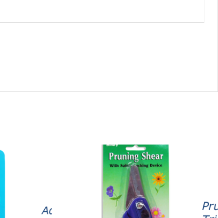
55477
-
895
Pruning
Shear,
Straight