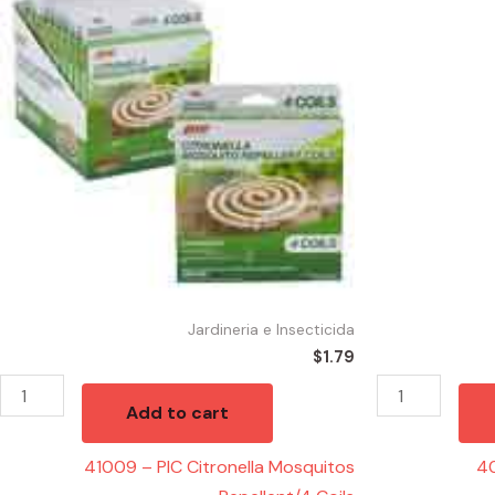
PIC
REPELENTE
Citronella
SPORT
Mosquitos
6oz
Repellent/4
quantity
Coils
quantity
Jardineria e Insecticida
$
1.79
Add to cart
41009 – PIC Citronella Mosquitos
4