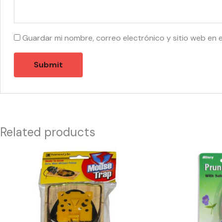
Guardar mi nombre, correo electrónico y sitio web en 
Related products
43800
55471
-
-
CH81805
890
Large
Pruning
Wooden
Shear,
Mouse
By-