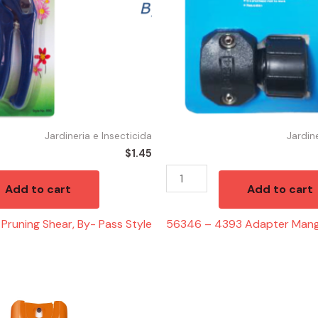
5/8"
quantity
Jardineria e Insecticida
Jardin
$
1.45
Add to cart
Add to cart
Pruning Shear, By- Pass Style
56346 – 4393 Adapter Mang