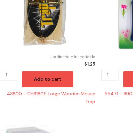
Trap
Pass
quantity
Style
quantity
Jardineria e Insecticida
$
1.25
Add to cart
43800 – CH81805 Large Wooden Mouse
55471 – 890 
Trap
41009
40921
-
-