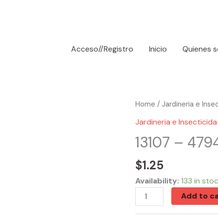
Acceso//Registro
Inicio
Quienes 
13107
Home
/
Jardineria e Inse
-
Jardineria e Insecticida
47943
13107 – 479
GARDEN
SHOVEL
$
1.25
15X3.4X1.2"
Availability:
133 in sto
quantity
Add to ca