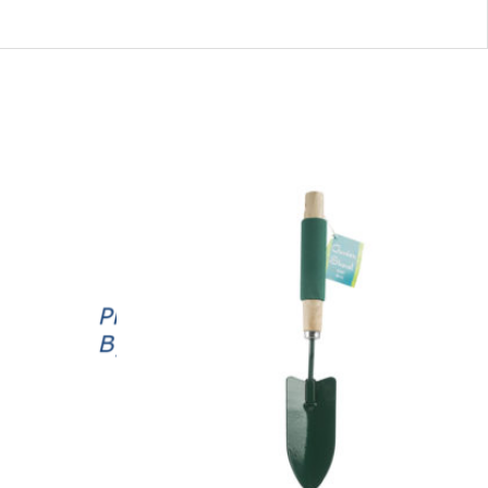
13084
-
47944
GARDEN
SHOVEL
14X2.4X1.02"
quantity