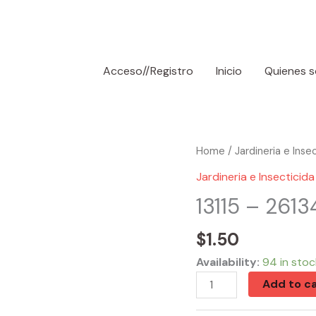
Acceso//Registro
Inicio
Quienes 
13115
Home
/
Jardineria e Inse
-
Jardineria e Insecticida
26134
13115 – 2613
White
Floral
$
1.50
Garden
Availability:
94 in stoc
Fence
Add to ca
quantity