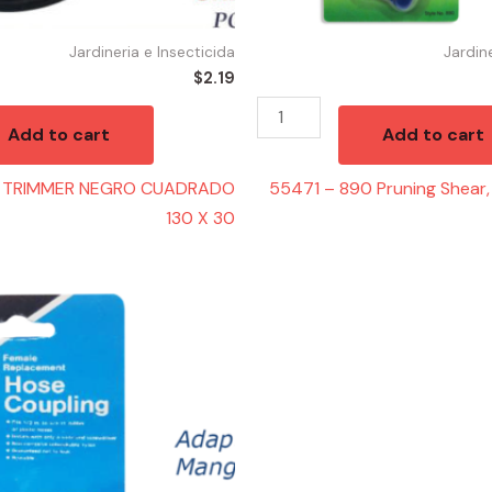
Jardineria e Insecticida
Jardin
$
2.19
Add to cart
Add to cart
LO TRIMMER NEGRO CUADRADO
55471 – 890 Pruning Shear,
130 X 30