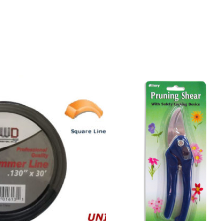
55471
-
890
Pruning
Shear,
By-
Pass
Style
quantity