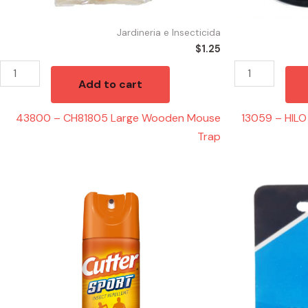
Jardineria e Insecticida
$
1.25
Add to cart
43800 – CH81805 Large Wooden Mouse
13059 – HI
Trap
40921
56341
-
-
REPELENTE
SD-
SPORT
P1432
6oz
Adapter
quantity
Manga
Hembra