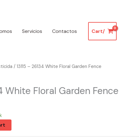
somos
Servicios
Contactos
Cart/
cticida
/ 13115 – 26134 White Floral Garden Fence
4 White Floral Garden Fence
k
rt