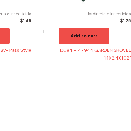
eria e Insecticida
Jardineria e Insecticida
$
1.45
$
1.25
Add to cart
 By- Pass Style
13084 – 47944 GARDEN SHOVEL
14X2.4X1.02″