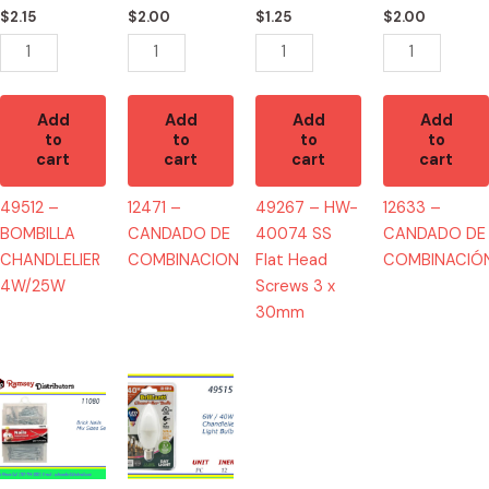
Head
$
2.15
$
2.00
$
1.25
$
2.00
Screws
3
x
30mm
Add
Add
Add
Add
to
to
to
to
quantity
cart
cart
cart
cart
49512 –
12471 –
49267 – HW-
12633 –
BOMBILLA
CANDADO DE
40074 SS
CANDADO DE
CHANDLELIER
COMBINACION
Flat Head
COMBINACIÓ
4W/25W
Screws 3 x
30mm
11080
49515
-
-
D10975
BOMBILLA
Nails
40W