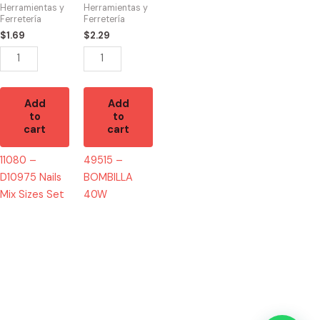
Mix
quantity
Herramientas y
Herramientas y
Sizes
Ferretería
Ferretería
Set
$
1.69
$
2.29
quantity
Add
Add
to
to
cart
cart
11080 –
49515 –
D10975 Nails
BOMBILLA
Mix Sizes Set
40W