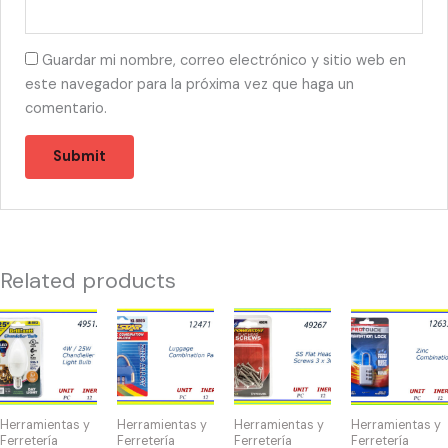
Guardar mi nombre, correo electrónico y sitio web en
este navegador para la próxima vez que haga un
comentario.
Related products
49512
12471
49267
12633
-
-
-
-
BOMBILLA
CANDADO
HW-
CANDADO
CHANDLELIER
DE
40074
DE
4W/25W
COMBINACION
SS
COMBINACIÓ
Herramientas y
Herramientas y
Herramientas y
Herramientas y
quantity
quantity
Flat
quantity
Ferretería
Ferretería
Ferretería
Ferretería