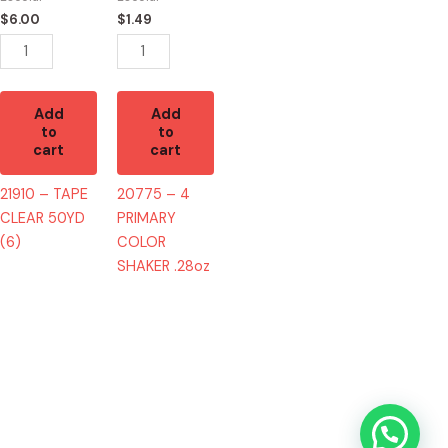
(6)
SHAKER
$
6.00
$
1.49
quantity
.28oz
quantity
Add
Add
to
to
cart
cart
21910 – TAPE
20775 – 4
CLEAR 50YD
PRIMARY
(6)
COLOR
SHAKER .28oz