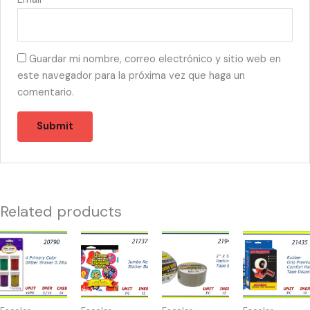
Guardar mi nombre, correo electrónico y sitio web en
este navegador para la próxima vez que haga un
comentario.
Related products
20790
21737
21943
21435
-
-
-
-
4
JUMBO
TAPE
MAQUINA
PRIMARY
REWARD
BROWN
PARA
COLOR
700
(1)
TAPE