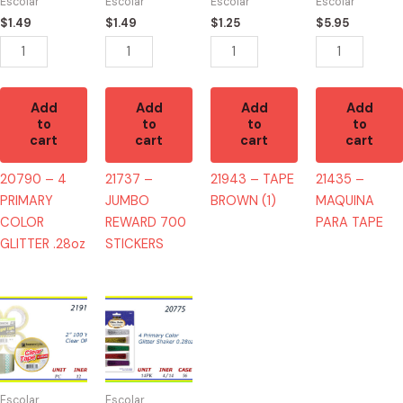
Escolar
Escolar
Escolar
Escolar
GLITTER
STICKERS
quantity
quantity
$
1.49
$
1.49
$
1.25
$
5.95
.28oz
quantity
quantity
Add
Add
Add
Add
to
to
to
to
cart
cart
cart
cart
20790 – 4
21737 –
21943 – TAPE
21435 –
PRIMARY
JUMBO
BROWN (1)
MAQUINA
COLOR
REWARD 700
PARA TAPE
GLITTER .28oz
STICKERS
21910
20775
-
-
TAPE
4
CLEAR
PRIMARY
50YD
COLOR
Escolar
Escolar