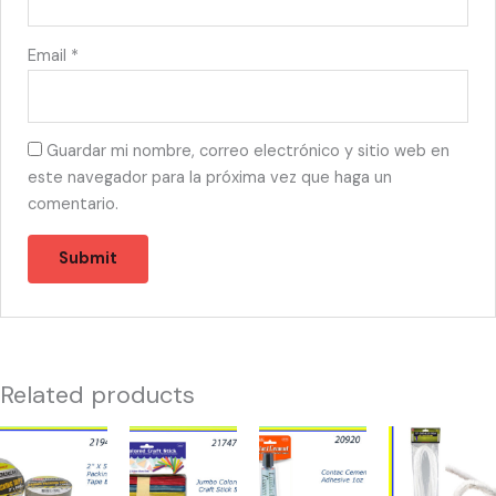
Email
*
Guardar mi nombre, correo electrónico y sitio web en
este navegador para la próxima vez que haga un
comentario.
Related products
21943
21747
20920
21365
-
-
-
-
TAPE
JUMBO
CONTACT
LIMPIA