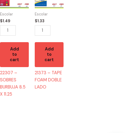
BURBUJA
FOAM
8.5
DOBLE
Escolar
Escolar
X
LADO
$
1.49
$
1.33
11.25
quantity
quantity
Add
Add
to
to
cart
cart
22307 –
21373 – TAPE
SOBRES
FOAM DOBLE
BURBUJA 8.5
LADO
X 11.25