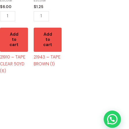
Escolar
Escolar
(6)
quantity
$
6.00
$
1.25
quantity
Add
Add
to
to
cart
cart
21910 – TAPE
21943 – TAPE
CLEAR 50YD
BROWN (1)
(6)