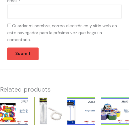
Email
*
Guardar mi nombre, correo electrónico y sitio web en
este navegador para la próxima vez que haga un
comentario.
Related products
21737
21365
20663
23020
-
-
-
-
JUMBO
LIMPIA
MALIGN
DUCK
REWARD
PIPAS
LABEL
TAPE
700
27"
quantity
DE