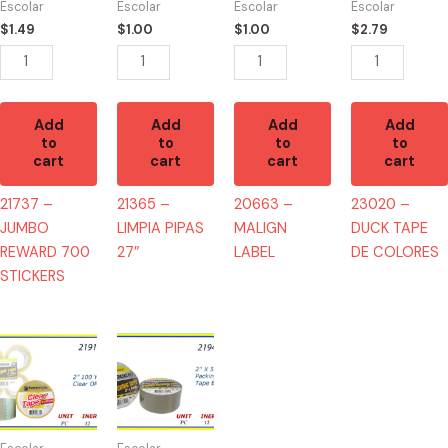
Escolar
Escolar
Escolar
Escolar
STICKERS
quantity
COLORES
$
1.49
$
1.00
$
1.00
$
2.79
quantity
quantity
Add
Add
Add
Add
to
to
to
to
cart
cart
cart
cart
21737 –
21365 –
20663 –
23020 –
JUMBO
LIMPIA PIPAS
MALIGN
DUCK TAPE
REWARD 700
27″
LABEL
DE COLORES
STICKERS
21910
21943
-
-
TAPE
TAPE
CLEAR
BROWN
50YD
(1)