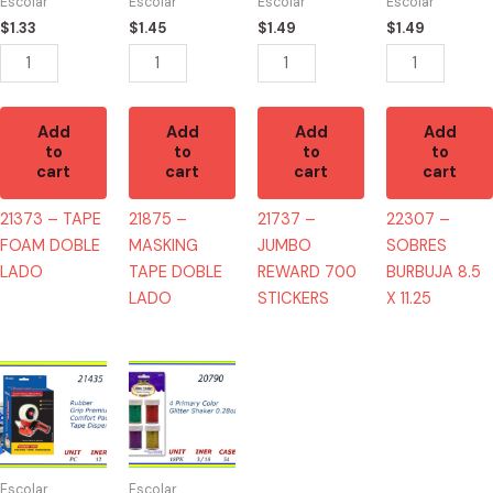
Escolar
Escolar
Escolar
Escolar
LADO
LADO
STICKERS
X
$
1.33
$
1.45
$
1.49
$
1.49
quantity
quantity
quantity
11.25
quantity
Add
Add
Add
Add
to
to
to
to
cart
cart
cart
cart
21373 – TAPE
21875 –
21737 –
22307 –
FOAM DOBLE
MASKING
JUMBO
SOBRES
LADO
TAPE DOBLE
REWARD 700
BURBUJA 8.5
LADO
STICKERS
X 11.25
21435
20790
-
-
MAQUINA
4
PARA
PRIMARY
TAPE
COLOR
Escolar
Escolar