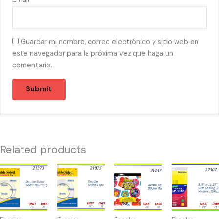
Guardar mi nombre, correo electrónico y sitio web en
este navegador para la próxima vez que haga un
comentario.
Related products
21373
21875
21737
22307
-
-
-
-
TAPE
MASKING
JUMBO
SOBRES
FOAM
TAPE
REWARD
BURBUJA
DOBLE
DOBLE
700
8.5