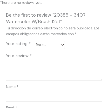
There are no reviews yet.
Be the first to review “20385 – 3407
Watercolor W/Brush 12ct”
Tu dirección de correo electrónico no será publicada.
Los
campos obligatorios están marcados con
*
Your rating
*
Your review
*
Name
*
Email
*