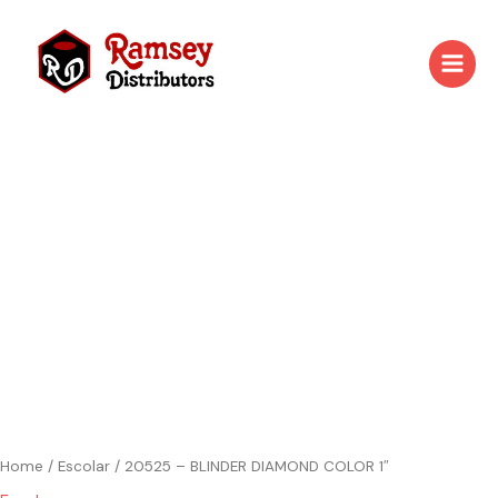
Skip
to
content
Home
/
Escolar
/ 20525 – BLINDER DIAMOND COLOR 1″