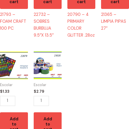
cart
cart
cart
cart
21793 –
22732 –
20790 – 4
21365 –
FOAM CRAFT
SOBRES
PRIMARY
LIMPIA PIPAS
100 PC
BURBUJA
COLOR
27″
9.5″X 13.5″
GLITTER .28oz
22879
23020
-
-
HOLOGRAPHIC
DUCK
144
TAPE
STICKERS
DE
Escolar
Escolar
quantity
COLORES
$
1.33
$
2.79
quantity
Add
Add
to
to