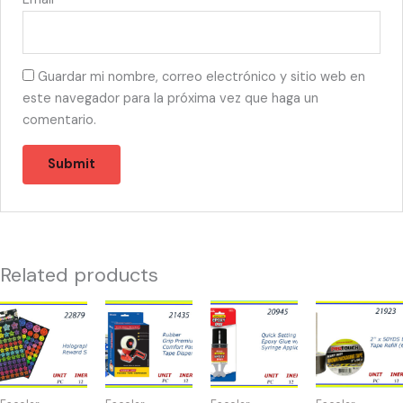
Guardar mi nombre, correo electrónico y sitio web en
este navegador para la próxima vez que haga un
comentario.
Related products
22879
21435
20945
21923
-
-
-2011
-
HOLOGRAPHIC
MAQUINA
EPOXY
TAPE
144
PARA
GLUE
BROWN
STICKERS
TAPE
quantity
50YD