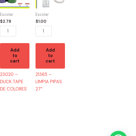
TAPE
PIPAS
DE
27"
Escolar
Escolar
COLORES
quantity
$
2.79
$
1.00
quantity
Add
Add
to
to
cart
cart
23020 –
21365 –
DUCK TAPE
LIMPIA PIPAS
DE COLORES
27″