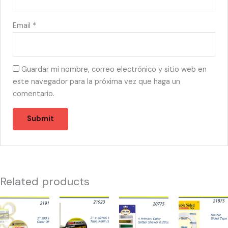
Email
*
Guardar mi nombre, correo electrónico y sitio web en
este navegador para la próxima vez que haga un
comentario.
Related products
21910
21923
20775
21875
-
-
-
-
TAPE
TAPE
4
MASKING