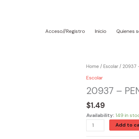
Acceso//Registro
Inicio
Quienes 
20937
Home
/
Escolar
/ 20937 
-
Escolar
PEN
20937 – PE
TAYLOR
BLACK
$
1.49
(3)
Availability:
149 in sto
quantity
Add to ca