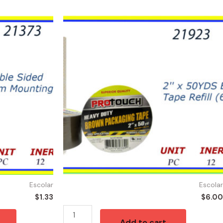
21923
-
TAPE
BROWN
50YD
(6)
quantity
Escolar
Escolar
$
1.33
$
6.00
Add to cart