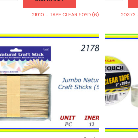
21910 – TAPE CLEAR 50YD (6)
20373 
21785
21915
-
-
JUMBO
TAPE
NATURAL
CLEAR
CRAFT
200YD
quantity
quantity