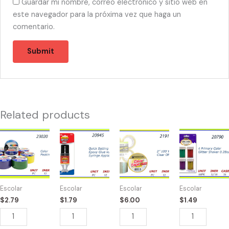
Guardar mi nombre, correo electrónico y sitio web en
este navegador para la próxima vez que haga un
comentario.
Related products
23020
20945
21910
20790
-
-2011
-
-
DUCK
EPOXY
TAPE
4
TAPE
GLUE
CLEAR
PRIMARY
DE
quantity
50YD
COLOR
Escolar
Escolar
Escolar
Escolar
COLORES
(6)
GLITTER
$
2.79
$
1.79
$
6.00
$
1.49
quantity
quantity
.28oz
quantity