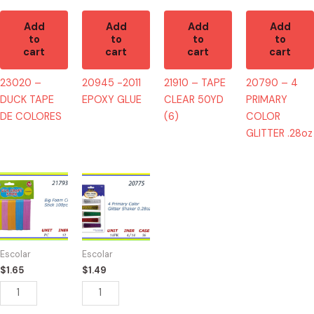
Add
Add
Add
Add
to
to
to
to
cart
cart
cart
cart
23020 –
20945 -2011
21910 – TAPE
20790 – 4
DUCK TAPE
EPOXY GLUE
CLEAR 50YD
PRIMARY
DE COLORES
(6)
COLOR
GLITTER .28oz
21793
20775
-
-
FOAM
4
CRAFT
PRIMARY
100
COLOR
Escolar
Escolar
PC
SHAKER
$
1.65
$
1.49
quantity
.28oz
quantity