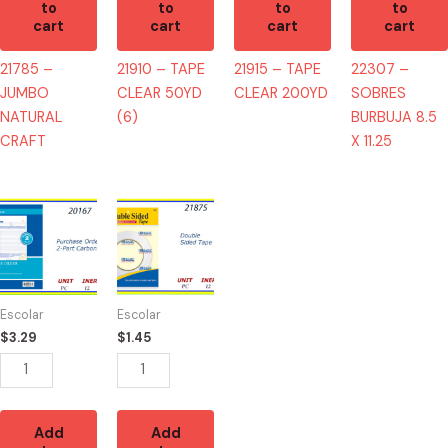
to
to
to
to
cart
cart
cart
cart
21785 –
21910 – TAPE
21915 – TAPE
22307 –
JUMBO
CLEAR 50YD
CLEAR 200YD
SOBRES
NATURAL
(6)
BURBUJA 8.5
CRAFT
X 11.25
20167
21875
-
-
PURCHASE
MASKING
ORDER
TAPE
5"
DOBLE
Escolar
Escolar
quantity
LADO
$
3.29
$
1.45
quantity
Add
Add