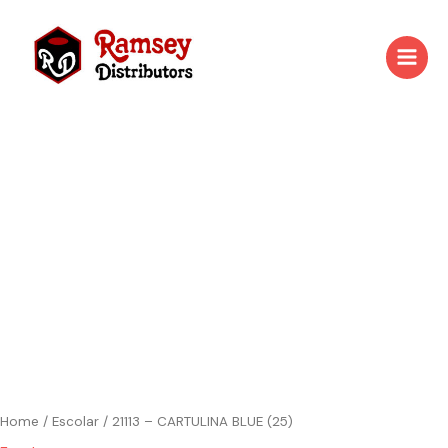
Skip
to
content
21113
-
CARTULINA
BLUE
(25)
quantity
Home
/
Escolar
/ 21113 – CARTULINA BLUE (25)