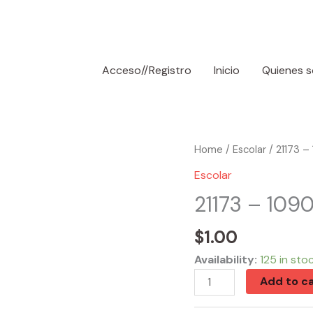
Acceso//Registro
Inicio
Quienes 
21173
Home
/
Escolar
/ 21173 –
-
Escolar
10907
21173 – 109
Sopas
De
$
1.00
Letras
Availability:
125 in sto
80PGS
Add to ca
quantity