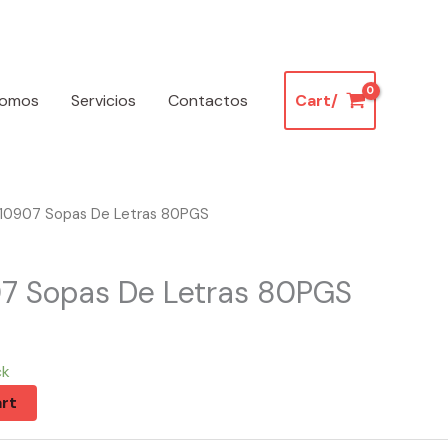
somos
Servicios
Contactos
Cart/
 10907 Sopas De Letras 80PGS
07 Sopas De Letras 80PGS
ck
rt