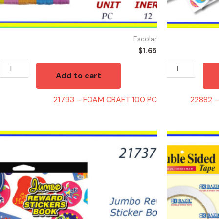
Escolar
$
1.65
Add to cart
21793 – FOAM CRAFT 100 PC
22882 –
21737
21373
-
-
JUMBO
TAPE
REWARD
FOAM
700
DOBLE
STICKERS
LADO
quantity
quantity