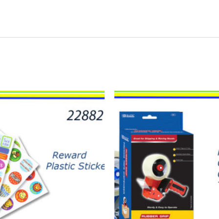
21435
-
MAQUINA
PARA
TAPE
quantity