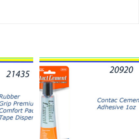
20920
-
CONTACT
CEMENT
quantity