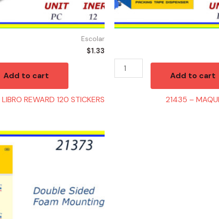
Escolar
$
1.33
Add to cart
Add to cart
 LIBRO REWARD 120 STICKERS
21435 – MAQU