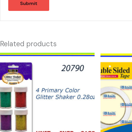
Related products
20790
21373
-
-
4
TAPE
PRIMARY
FOAM
COLOR
DOBLE
GLITTER
LADO
.28oz
quantity
quantity