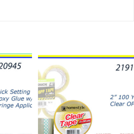
21910
-
TAPE
CLEAR
50YD
(6)
quantity