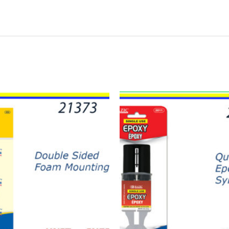
20945
-2011
EPOXY
GLUE
quantity