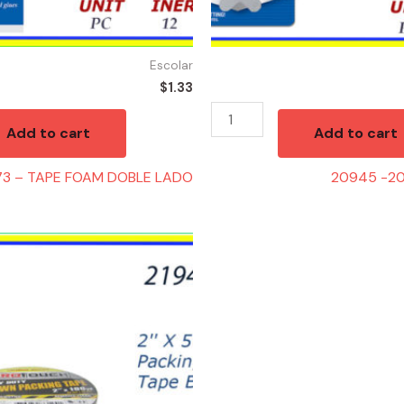
Escolar
$
1.33
Add to cart
Add to cart
73 – TAPE FOAM DOBLE LADO
20945 -20