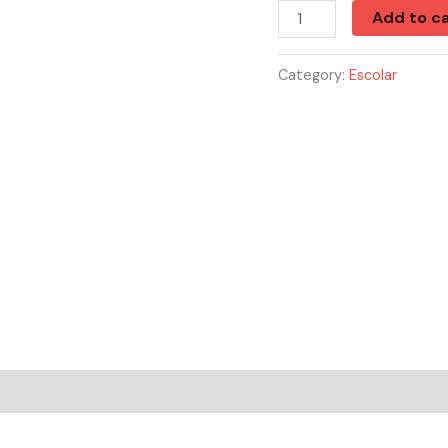
General
Add to ca
Purpose
Masking
Category:
Escolar
Tape
quantity