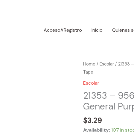
Acceso//Registro
Inicio
Quienes 
21353
Home
/
Escolar
/ 21353 –
-
Tape
956
Escolar
BAZIC
21353 – 956 
1.88"
General Pur
X
2160"
$
3.29
(60
Yards)
Availability:
107 in sto