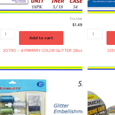
Escolar
$
1.49
Add to cart
20790 – 4 PRIMARY COLOR GLITTER .28oz
213
52308
21943
-
-
GLITTER
TAPE
EMBELLISHMENT
BROWN
quantity
(1)
quantity