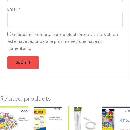
Email
*
Guardar mi nombre, correo electrónico y sitio web en
este navegador para la próxima vez que haga un
comentario.
Related products
22882
21373
21365
21660
-
-
-
-
LIBRO
TAPE
LIMPIA
LIBRO