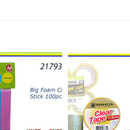
21910
-
TAPE
CLEAR
50YD
(6)
quantity