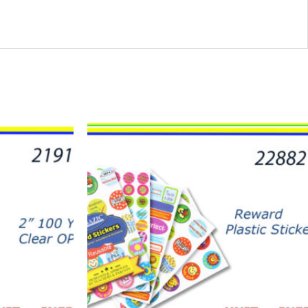
22882
-
LIBRO
REWARD
120
STICKERS
quantity