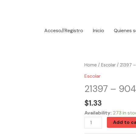
Acceso//Registro
Inicio
Quienes 
21397
Home
/
Escolar
/ 21397 –
-
Escolar
904
21397 – 904
Transparent
Tape
$
1.33
Refill
Availability:
273 in sto
3/Pack
Add to ca
quantity