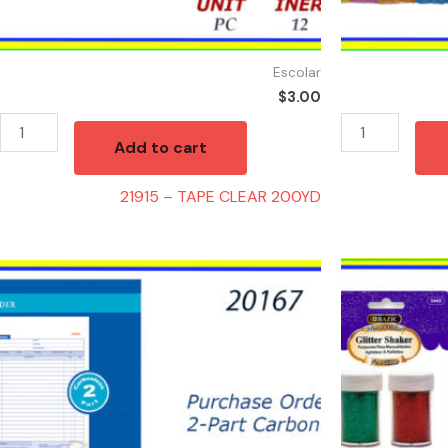
Escolar
$
3.00
Add to cart
21915 – TAPE CLEAR 200YD
20167
20790
-
-
PURCHASE
4
ORDER
PRIMARY
5"
COLOR
quantity
GLITTER
.28oz