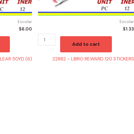
Escolar
Escolar
$
6.00
$
1.33
Add to cart
CLEAR 50YD (6)
22882 – LIBRO REWARD 120 STICKERS