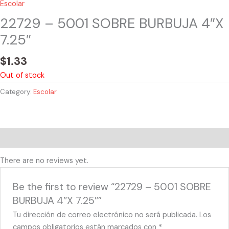
Escolar
22729 – 5001 SOBRE BURBUJA 4″X
7.25″
$
1.33
Out of stock
Category:
Escolar
Reviews (0)
There are no reviews yet.
Be the first to review “22729 – 5001 SOBRE
BURBUJA 4″X 7.25″”
Tu dirección de correo electrónico no será publicada.
Los
campos obligatorios están marcados con
*