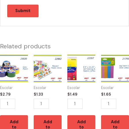
Related products
23020
22882
22307
21793
-
-
-
-
DUCK
LIBRO
SOBRES
FOAM
TAPE
REWARD
BURBUJA
CRAFT
DE
120
8.5
100
Escolar
Escolar
Escolar
Escolar
COLORES
STICKERS
X
PC
$
2.79
$
1.33
$
1.49
$
1.65
quantity
quantity
11.25
quantity
quantity
Add
Add
Add
Add
to
to
to
to