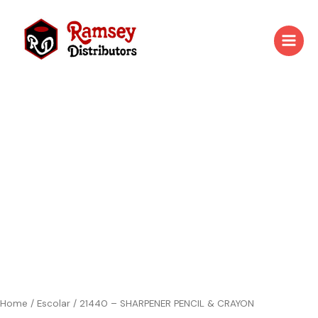
Skip
to
content
21440
-
SHARPENER
PENCIL
&
CRAYON
quantity
Home
/
Escolar
/ 21440 – SHARPENER PENCIL & CRAYON