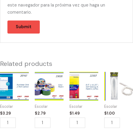
este navegador para la próxima vez que haga un
comentario.
Related products
20167
23020
22307
21365
-
-
-
-
PURCHASE
DUCK
SOBRES
LIMPIA
ORDER
TAPE
BURBUJA
PIPAS
5"
DE
8.5
27"
Escolar
Escolar
Escolar
Escolar
quantity
COLORES
X
quantity
$
3.29
$
2.79
$
1.49
$
1.00
quantity
11.25
quantity