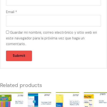
Email
*
Guardar mi nombre, correo electrónico y sitio web en
este navegador para la próxima vez que haga un
comentario.
Related products
21793
20167
22732
21875
-
-
-
-
FOAM
PURCHASE
SOBRES
MASKING