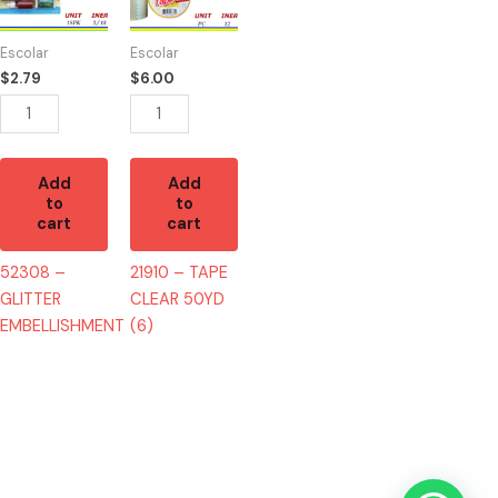
EMBELLISHMENT
CLEAR
quantity
50YD
Escolar
Escolar
(6)
$
2.79
$
6.00
quantity
Add
Add
to
to
cart
cart
52308 –
21910 – TAPE
GLITTER
CLEAR 50YD
EMBELLISHMENT
(6)