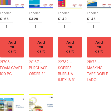
CRAFT
ORDER
BURBUJA
TAPE
100
5"
9.5"X
DOBLE
Escolar
Escolar
Escolar
Escolar
PC
quantity
13.5"
LADO
$
1.65
$
3.29
$
1.49
$
1.45
quantity
quantity
quantity
Add
Add
Add
Add
to
to
to
to
cart
cart
cart
cart
21793 –
20167 –
22732 –
21875 –
FOAM CRAFT
PURCHASE
SOBRES
MASKING
100 PC
ORDER 5″
BURBUJA
TAPE DOBLE
9.5″X 13.5″
LADO
52308
21910
-
-
GLITTER
TAPE