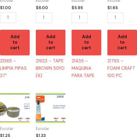
Escolar
Escolar
Escolar
Escolar
quantity
(6)
quantity
PC
$
1.00
$
6.00
$
5.95
$
1.65
quantity
quantity
Add
Add
Add
Add
to
to
to
to
cart
cart
cart
cart
21365 –
21923 – TAPE
21435 –
21793 –
LIMPIA PIPAS
BROWN 50YD
MAQUINA
FOAM CRAFT
27″
(6)
PARA TAPE
100 PC
21943
20920
-
-
TAPE
CONTACT
BROWN
CEMENT
(1)
quantity
Escolar
Escolar
quantity
$
1.25
$
1.33