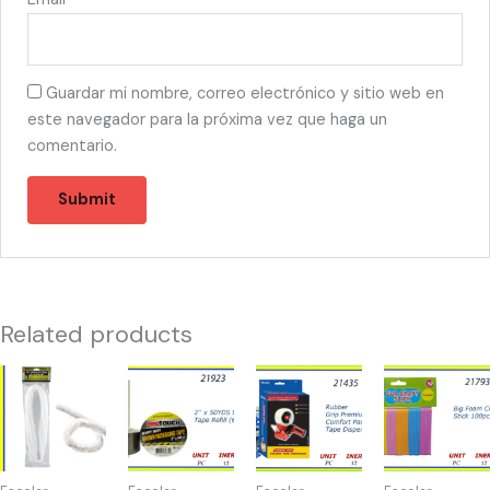
Guardar mi nombre, correo electrónico y sitio web en
este navegador para la próxima vez que haga un
comentario.
Related products
21365
21923
21435
21793
-
-
-
-
LIMPIA
TAPE
MAQUINA
FOAM
PIPAS
BROWN
PARA
CRAFT
27"
50YD
TAPE
100