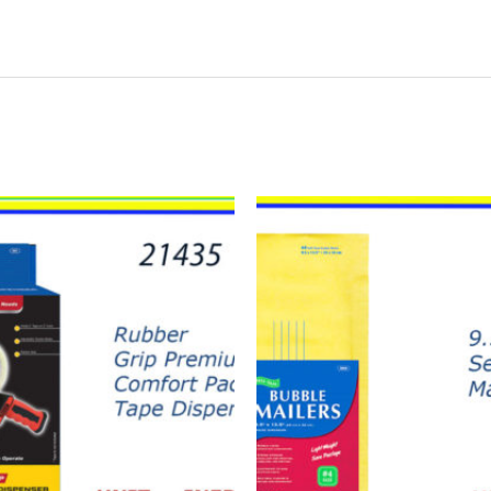
22732
-
SOBRES
BURBUJA
9.5"X
13.5"
quantity