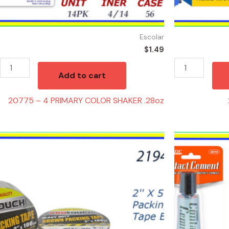
Escolar
$
1.49
Add to cart
20775 – 4 PRIMARY COLOR SHAKER .28oz
21943
20920
-
-
TAPE
CONTACT
BROWN
CEMENT
(1)
quantity
quantity