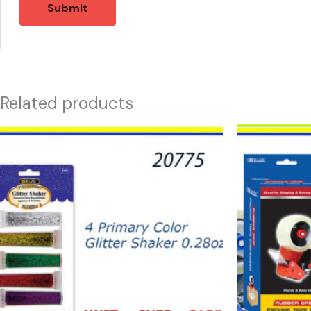
Related products
20775
21435
-
-
4
MAQUINA
PRIMARY
PARA
COLOR
TAPE
SHAKER
quantity
.28oz
quantity