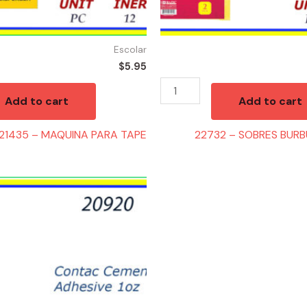
Escolar
$
5.95
Add to cart
Add to cart
21435 – MAQUINA PARA TAPE
22732 – SOBRES BURBU