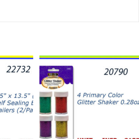
20790
-
4
PRIMARY
COLOR
GLITTER
.28oz
quantity