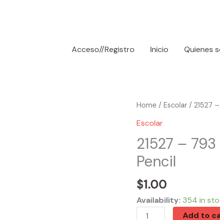
Acceso//Registro
Inicio
Quienes 
21527
Home
/
Escolar
/ 21527 –
-
Escolar
793
21527 – 793
0.5
Pencil
mm
Ceramics
$
1.00
Mechanical
Pencil
Availability:
354 in st
quantity
Add to ca