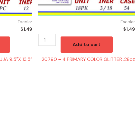
Escolar
Escolar
$
1.49
$
1.49
Add to cart
JA 9.5″X 13.5″
20790 – 4 PRIMARY COLOR GLITTER .28oz