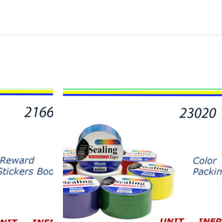
23020
-
DUCK
TAPE
DE
COLORES
quantity