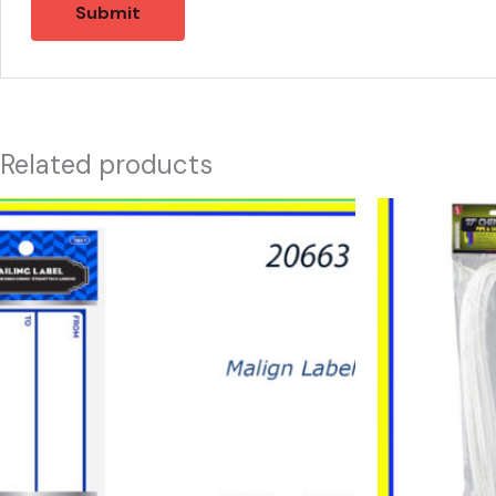
Related products
20663
21365
-
-
MALIGN
LIMPIA
LABEL
PIPAS
quantity
27"
quantity