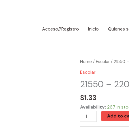
Acceso//Registro
Inicio
Quienes 
21550
Home
/
Escolar
/ 21550 –
-
Escolar
2201
21550 – 220
Jumbo
Vinyl
$
1.33
Eraser
Availability:
267 in sto
(4/Pack)
Add to ca
quantity