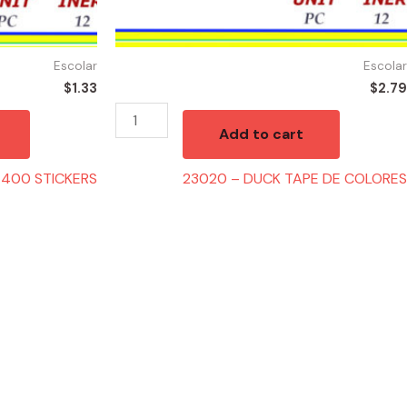
Escolar
Escolar
$
1.33
$
2.79
Add to cart
 400 STICKERS
23020 – DUCK TAPE DE COLORES