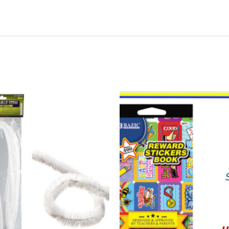
21660
-
LIBRO
REWARD
400
STICKERS
quantity