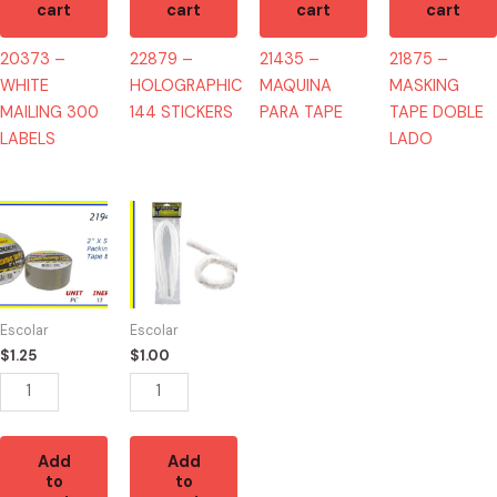
cart
cart
cart
cart
20373 –
22879 –
21435 –
21875 –
WHITE
HOLOGRAPHIC
MAQUINA
MASKING
MAILING 300
144 STICKERS
PARA TAPE
TAPE DOBLE
LABELS
LADO
21943
21365
-
-
TAPE
LIMPIA
BROWN
PIPAS
(1)
27"
Escolar
Escolar
quantity
quantity
$
1.25
$
1.00
Add
Add
to
to