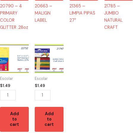
20790 – 4
20663 –
21365 –
21785 –
PRIMARY
MALIGN
LIMPIA PIPAS
JUMBO
COLOR
LABEL
27″
NATURAL
GLITTER .28oz
CRAFT
22732
21747
-
-
SOBRES
JUMBO
BURBUJA
COLOR
9.5"X
CRAFT
Escolar
Escolar
13.5"
quantity
$
1.49
$
1.49
quantity
Add
Add
to
to
cart
cart