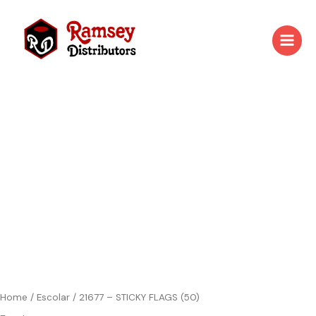
Skip
to
content
Home
/
Escolar
/ 21677 – STICKY FLAGS (50)