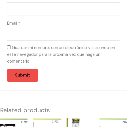
Email
*
Guardar mi nombre, correo electrónico y sitio web en
este navegador para la próxima vez que haga un
comentario.
Related products
21737
21923
21365
21943