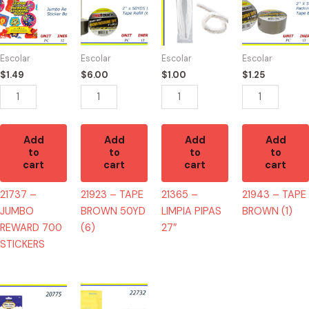
-
-
-
-
JUMBO
TAPE
LIMPIA
TAPE
REWARD
BROWN
PIPAS
BROWN
700
50YD
27"
(1)
Escolar
Escolar
Escolar
Escolar
STICKERS
(6)
quantity
quantity
$
1.49
$
6.00
$
1.00
$
1.25
quantity
quantity
Add
Add
Add
Add
to
to
to
to
cart
cart
cart
cart
21737 –
21923 – TAPE
21365 –
21943 – TAPE
JUMBO
BROWN 50YD
LIMPIA PIPAS
BROWN (1)
REWARD 700
(6)
27″
STICKERS
20775
22732
-
-