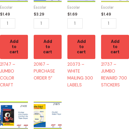
CRAFT
5"
300
700
Escolar
Escolar
Escolar
Escolar
quantity
quantity
LABELS
STICKERS
$
1.49
$
3.29
$
1.69
$
1.49
quantity
quantity
Add
Add
Add
Add
to
to
to
to
cart
cart
cart
cart
21747 –
20167 –
20373 –
21737 –
JUMBO
PURCHASE
WHITE
JUMBO
COLOR
ORDER 5″
MAILING 300
REWARD 700
CRAFT
LABELS
STICKERS
21435
21875
-
-
MAQUINA
MASKING
PARA
TAPE