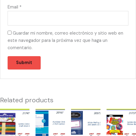
Email
*
Guardar mi nombre, correo electrónico y sitio web en
este navegador para la próxima vez que haga un
comentario.
Related products
21747
20167
20373
21737
-
-
-
-
JUMBO
PURCHASE
WHITE
JUMBO
COLOR
ORDER
MAILING
REWARD