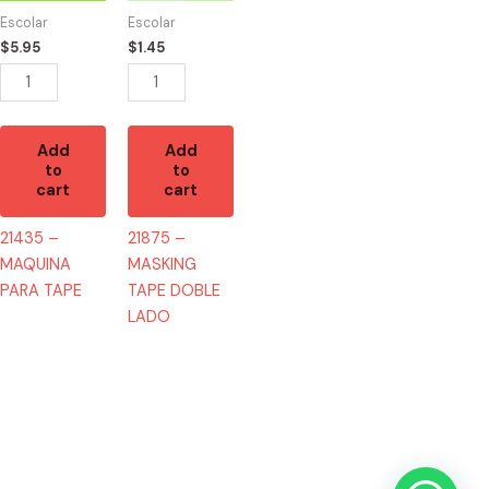
TAPE
DOBLE
Escolar
Escolar
quantity
LADO
$
5.95
$
1.45
quantity
Add
Add
to
to
cart
cart
21435 –
21875 –
MAQUINA
MASKING
PARA TAPE
TAPE DOBLE
LADO