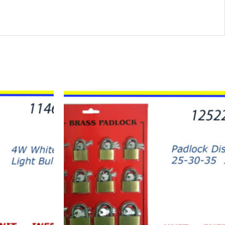
12522
-
CANDADO
DISPLAY
(12)
25-
30-
35mm
quantity