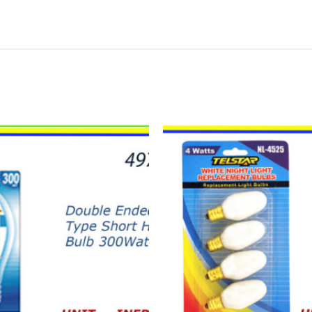
11465
-
NIGHT
LIGHT
BLANCAS
4W
quantity