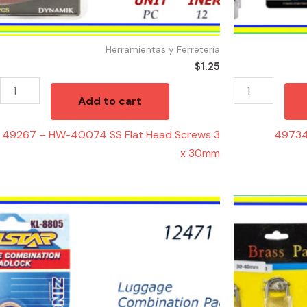
30mm
quantity
Herramientas y Ferretería
$
1.25
Add to cart
49267 – HW-40074 SS Flat Head Screws 3
49734
x 30mm
12471
12516
-
-
CANDADO
CANDADO
DE
DISPLAY(6)
COMBINACION
30-
quantity
40mm