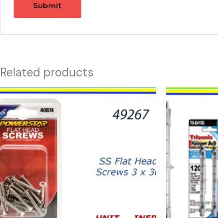
Related products
49267
49734
-
-
HW-
BOMBILLAS
40074
300W
SS
DOBLES
Flat
quantity
Head
Screws
3
x