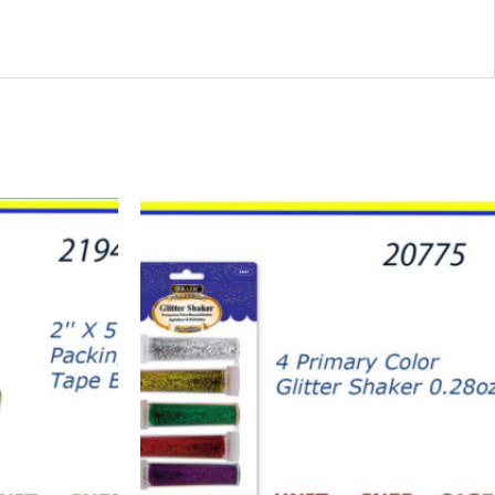
20775
-
4
PRIMARY
COLOR
SHAKER
.28oz
quantity