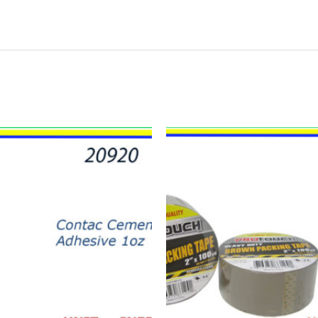
21943
-
TAPE
BROWN
(1)
quantity