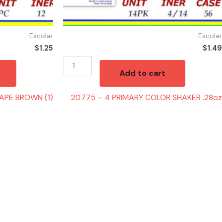
Escolar
Escolar
$
1.25
$
1.49
Add to cart
TAPE BROWN (1)
20775 – 4 PRIMARY COLOR SHAKER .28oz