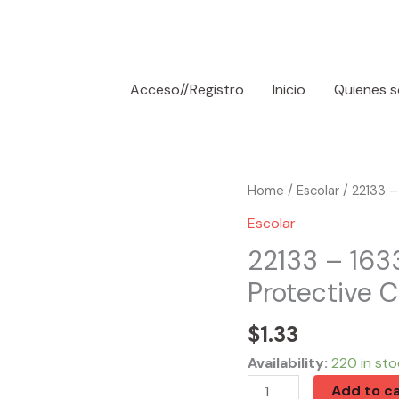
Acceso//Registro
Inicio
Quienes 
22133
Home
/
Escolar
/ 22133 –
-
Escolar
1633
22133 – 163
Mini
Protective 
Correction
Tape
$
1.33
w/
Protective
Availability:
220 in sto
Cap
Add to ca