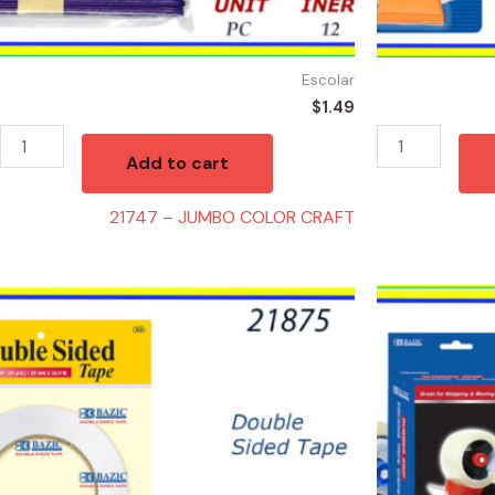
Escolar
$
1.49
Add to cart
21747 – JUMBO COLOR CRAFT
21875
21435
-
-
MASKING
MAQUINA
TAPE
PARA
DOBLE
TAPE
LADO
quantity
quantity