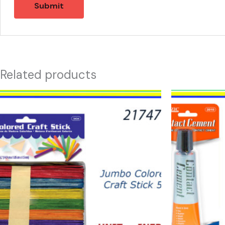
Related products
21747
20920
-
-
JUMBO
CONTACT
COLOR
CEMENT
CRAFT
quantity
quantity