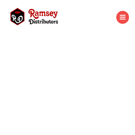
Skip
to
content
22837
-
1814
Clipboard
w/
Low
Profile
Clip
BAZIC
Translucent
Clipboard
Storage
Case
quantity