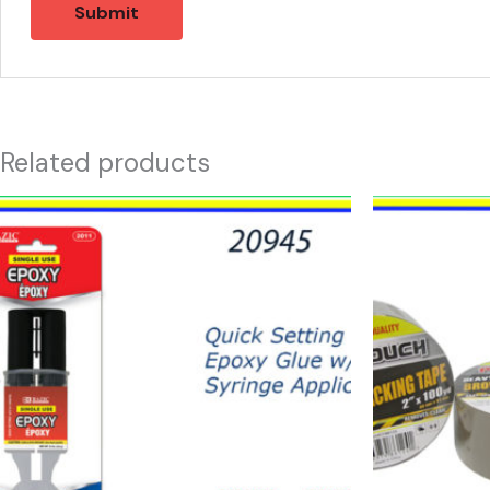
Related products
20945
21943
-2011
-
EPOXY
TAPE
GLUE
BROWN
quantity
(1)
quantity