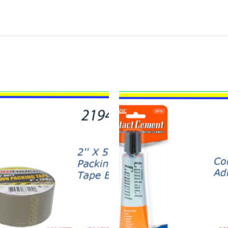
20920
-
CONTACT
CEMENT
quantity