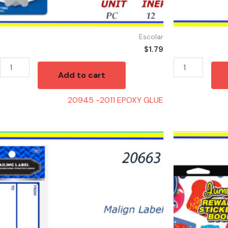
Escolar
$
1.79
Add to cart
20945 -2011 EPOXY GLUE
20663
21737
-
-
MALIGN
JUMBO
LABEL
REWARD
quantity
700
STICKERS
quantity