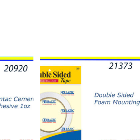
21373
-
TAPE
FOAM
DOBLE
LADO
quantity