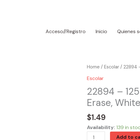
Acceso//Registro
Inicio
Quienes 
22894
Home
/
Escolar
/ 22894 –
-
Escolar
1255
22894 – 125
Assorted
Erase, Whit
Color
Magnetic
$
1.49
Dry-
Erase,
Availability:
139 in sto
White
Add to ca