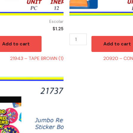
Escolar
$
1.25
Add to cart
Add to cart
21943 – TAPE BROWN (1)
20920 – CO