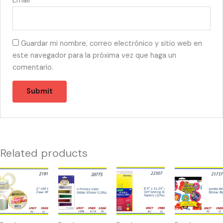
Email
*
Guardar mi nombre, correo electrónico y sitio web en
este navegador para la próxima vez que haga un
comentario.
Related products
21910
20775
22307
21737
-
-
-
-
TAPE
4
SOBRES
JUMBO
CLEAR
PRIMARY
BURBUJA
REWARD
50YD
COLOR
8.5
700