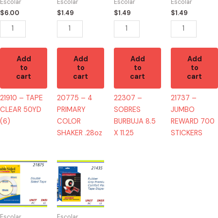
Escolar
Escolar
Escolar
Escolar
(6)
SHAKER
X
STICKERS
$
6.00
$
1.49
$
1.49
$
1.49
quantity
.28oz
11.25
quantity
quantity
quantity
Add
Add
Add
Add
to
to
to
to
cart
cart
cart
cart
21910 – TAPE
20775 – 4
22307 –
21737 –
CLEAR 50YD
PRIMARY
SOBRES
JUMBO
(6)
COLOR
BURBUJA 8.5
REWARD 700
SHAKER .28oz
X 11.25
STICKERS
21875
21435
-
-
MASKING
MAQUINA
TAPE
PARA
DOBLE
TAPE
Escolar
Escolar