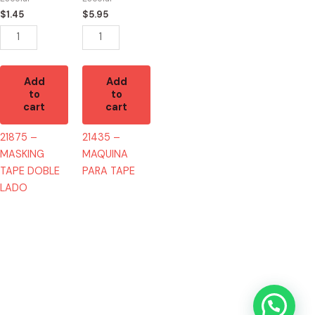
LADO
quantity
$
1.45
$
5.95
quantity
Add
Add
to
to
cart
cart
21875 –
21435 –
MASKING
MAQUINA
TAPE DOBLE
PARA TAPE
LADO