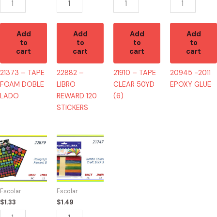
Add
Add
Add
Add
to
to
to
to
cart
cart
cart
cart
21373 – TAPE
22882 –
21910 – TAPE
20945 -2011
FOAM DOBLE
LIBRO
CLEAR 50YD
EPOXY GLUE
LADO
REWARD 120
(6)
STICKERS
22879
21747
-
-
HOLOGRAPHIC
JUMBO
144
COLOR
STICKERS
CRAFT
Escolar
Escolar
quantity
quantity
$
1.33
$
1.49