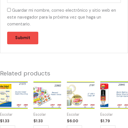
Guardar mi nombre, correo electrónico y sitio web en
este navegador para la próxima vez que haga un
comentario.
Related products
21373
22882
21910
20945
-
-
-
-2011
TAPE
LIBRO
TAPE
EPOXY
FOAM
REWARD
CLEAR
GLUE
DOBLE
120
50YD
quantity
Escolar
Escolar
Escolar
Escolar
LADO
STICKERS
(6)
$
1.33
$
1.33
$
6.00
$
1.79
quantity
quantity
quantity