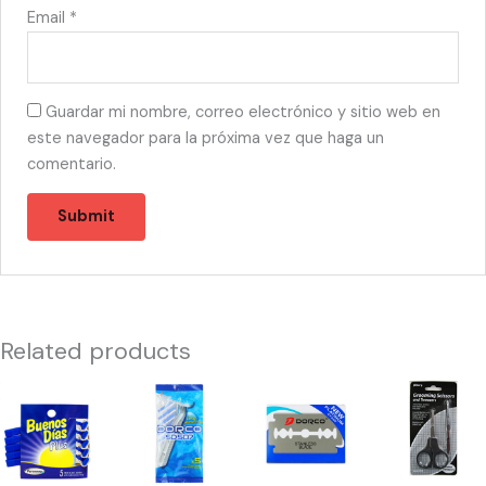
Email
*
Guardar mi nombre, correo electrónico y sitio web en
este navegador para la próxima vez que haga un
comentario.
Related products
10006
10045
53567
55408
-
-
-
-
V302020400
SD-
NAVAJA
GROOMING
Personna
507
DOBLE
SCISSORS