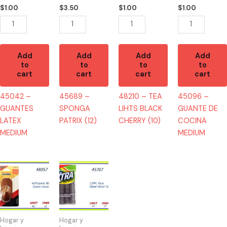
(10)
quantity
$
1.00
$
3.50
$
1.00
$
1.00
quantity
Add
Add
Add
Add
to
to
to
to
cart
cart
cart
cart
45042 –
45689 –
48210 – TEA
45096 –
GUANTES
SPONGA
LIHTS BLACK
GUANTE DE
LATEX
PATRIX (12)
CHERRY (10)
COCINA
MEDIUM
MEDIUM
48057
45707
-
-
GANCHO
XTRA
DE
STEEL
MADERA
PADS
Hogar y
Hogar y