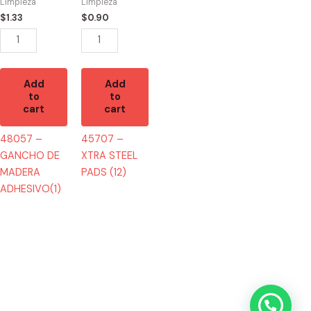
ADHESIVO(1)
(12)
Limpieza
Limpieza
quantity
quantity
$
1.33
$
0.90
Add
Add
to
to
cart
cart
48057 –
45707 –
GANCHO DE
XTRA STEEL
MADERA
PADS (12)
ADHESIVO(1)