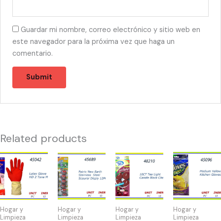
Guardar mi nombre, correo electrónico y sitio web en
este navegador para la próxima vez que haga un
comentario.
Related products
45042
45689
48210
45096
-
-
-
-
GUANTES
SPONGA
TEA
GUANTE
LATEX
PATRIX
LIHTS
DE
MEDIUM
(12)
BLACK
COCINA
Hogar y
Hogar y
Hogar y
Hogar y
quantity
quantity
CHERRY
MEDIUM
Limpieza
Limpieza
Limpieza
Limpieza