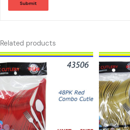
Related products
43506
43509
-
-
CUBIERTOS
CUBIERTOS
COMBO
DORADOS
ROJOS
(48)
(48)
quantity
quantity