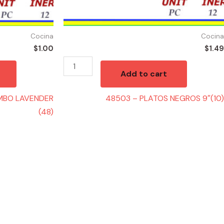
Cocina
Cocina
$
1.00
$
1.49
Add to cart
MBO LAVENDER
48503 – PLATOS NEGROS 9″(10)
(48)