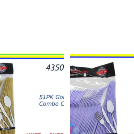
43503
-
CUBIERTOS
COMBO
LAVENDER
(48)
quantity