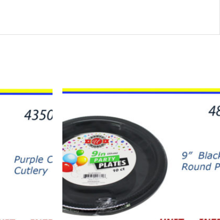
48503
-
PLATOS
NEGROS
9"
(10)
quantity