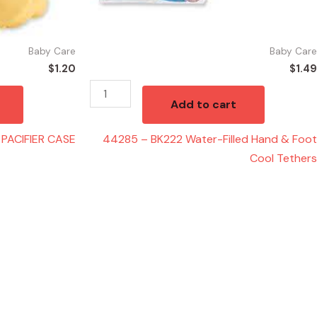
quantity
Baby Care
Baby Care
$
1.20
$
1.49
Add to cart
PACIFIER CASE
44285 – BK222 Water-Filled Hand & Foot
Cool Tethers