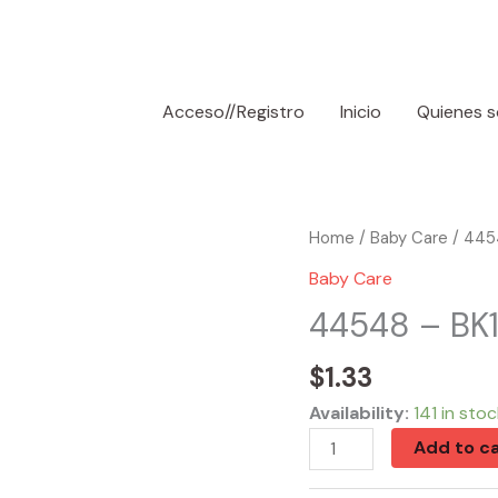
Acceso//Registro
Inicio
Quienes 
44548
Home
/
Baby Care
/ 445
-
Baby Care
BK10000
44548 – BK
3
Squeeze
$
1.33
Ducks
Availability:
141 in stoc
Toy
Add to ca
quantity