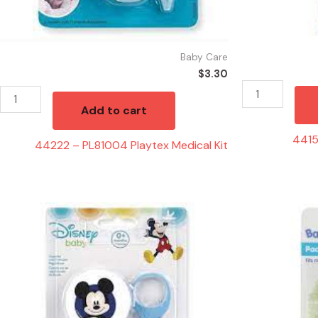
Baby Care
$
3.30
Add to cart
4415
44222 – PL81004 Playtex Medical Kit
44288
44608
-
-
MICKEY
PACIFIER
PACIFIER
HOLDER
AZUL
ROSA
quantity
quantity