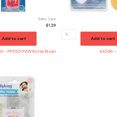
Baby Care
$
1.29
Add to cart
Add to cart
9 – PP5501 PAW Bottle Brush
44596 – 