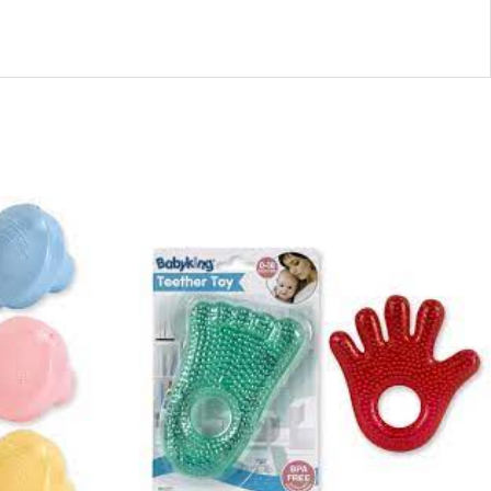
44285
-
BK222
Water-
Filled
Hand
&
Foot
Cool
Tethers