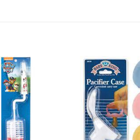
44596
-
PACIFIER
CASE
quantity