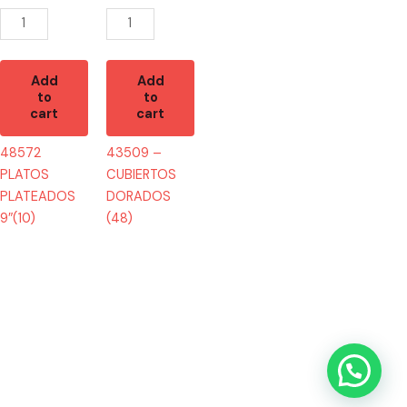
Add
Add
to
to
cart
cart
48572
43509 –
PLATOS
CUBIERTOS
PLATEADOS
DORADOS
9″(10)
(48)