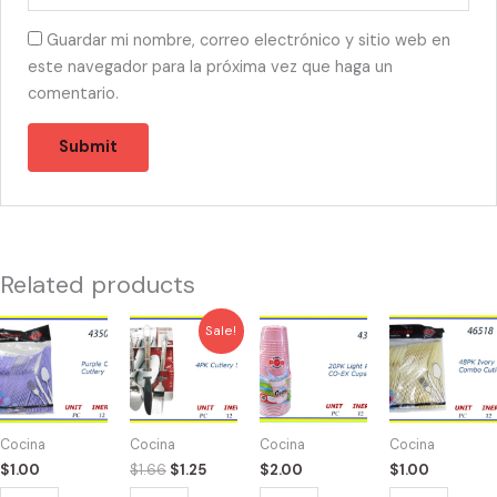
Guardar mi nombre, correo electrónico y sitio web en
este navegador para la próxima vez que haga un
comentario.
Related products
Original
Current
43503
43533
43701
43518
Sale!
price
price
-
-
-
-
was:
is:
CUBIERTOS
COMBO
VASOS
CUBIERTOS
$1.66.
$1.25.
COMBO
CUBIERTOS
ROSA
COMBO
LAVENDER
CHROMADO
12oz
IVORY
Cocina
Cocina
Cocina
Cocina
(48)
(4)
(20)
(48)
$
1.00
$
1.66
$
1.25
$
2.00
$
1.00
quantity
quantity
quantity
quantity