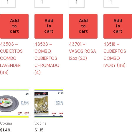
Add
Add
Add
Add
to
to
to
to
cart
cart
cart
cart
43503 –
43533 –
43701 –
43518 –
CUBIERTOS
COMBO
VASOS ROSA
CUBIERTOS
COMBO
CUBIERTOS
12oz (20)
COMBO
LAVENDER
CHROMADO
IVORY (48)
(48)
(4)
48572
43509
PLATOS
-
PLATEADOS
CUBIERTOS
9"
DORADOS
(10)
(48)
Cocina
Cocina
quantity
quantity
$
1.49
$
1.15