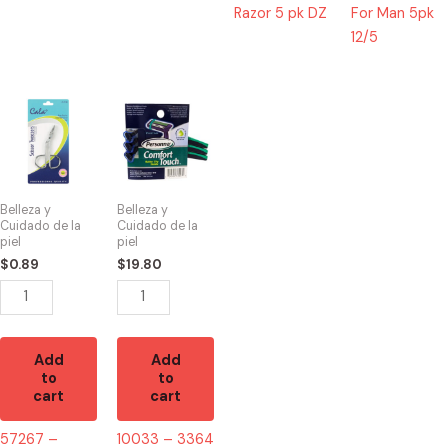
Razor 5 pk DZ
For Man 5pk
12/5
57267
10033
-
-
SCISSOR
3364
TWEEZER
Personna
quantity
Confort
Belleza y
Belleza y
Touch
Cuidado de la
Cuidado de la
piel
piel
/3
$
0.89
$
19.80
Razor
dz
quantity
Add
Add
to
to
cart
cart
57267 –
10033 – 3364