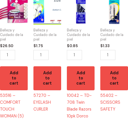
-
-
-
-
COMFORT
EYELASH
TD-
SCISSORS
TOUCH
CURLER
708
SAFETY
WOMAN
quantity
Twin
quantity
Belleza y
Belleza y
Belleza y
Belleza y
(5)
Blade
Cuidado de la
Cuidado de la
Cuidado de la
Cuidado de la
piel
piel
piel
piel
quantity
Razors
$
26.50
$
1.75
$
0.85
$
1.33
10pk
Dorco
quantity
Add
Add
Add
Add
to
to
to
to
cart
cart
cart
cart
53516 –
57270 –
10042 – TD-
55402 –
COMFORT
EYELASH
708 Twin
SCISSORS
TOUCH
CURLER
Blade Razors
SAFETY
WOMAN (5)
10pk Dorco