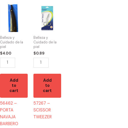
56462
57267
-
-
PORTA
SCISSOR
NAVAJA
TWEEZER
BARBERO
quantity
Belleza y
Belleza y
quantity
Cuidado de la
Cuidado de la
piel
piel
$
4.00
$
0.89
Add
Add
to
to
cart
cart
56462 –
57267 –
PORTA
SCISSOR
NAVAJA
TWEEZER
BARBERO