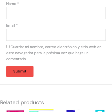
Name
*
Email
*
Guardar mi nombre, correo electrónico y sitio web en
este navegador para la próxima vez que haga un
comentario.
Related products
53516
57270
10042
55402