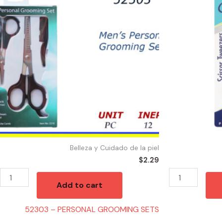
PERSONAL
SCISSOR
GROOMING
TWEEZER
SETS
quantity
quantity
Belleza y Cuidado de la piel
$
2.29
Add to cart
52303 – PERSONAL GROOMING SETS