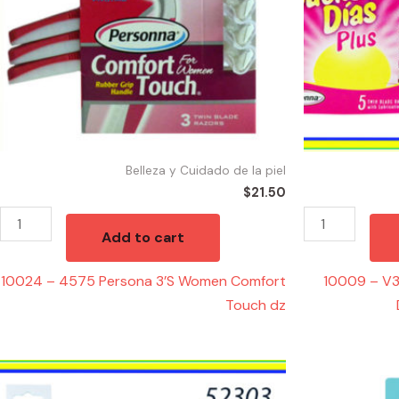
Comfort
Plus
Touch
For
dz
Woman
quantity
5pk
12/5
quantity
Belleza y Cuidado de la piel
$
21.50
Add to cart
10024 – 4575 Persona 3’S Women Comfort
10009 – V
Touch dz
52303
57267
-
-