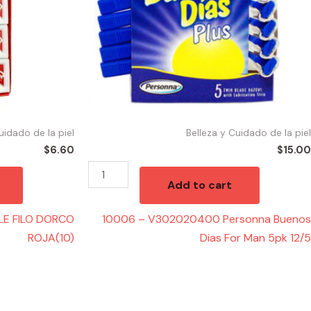
For
Man
5pk
12/5
quantity
uidado de la piel
Belleza y Cuidado de la piel
$
6.60
$
15.00
Add to cart
LE FILO DORCO
10006 – V302020400 Personna Buenos
ROJA(10)
Dias For Man 5pk 12/5