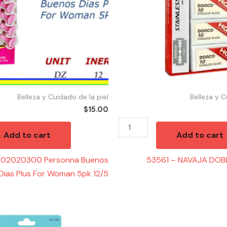
ROJA(10)
quantity
Belleza y Cuidado de la piel
Belleza y C
$
15.00
Add to cart
Add to cart
302020300 Personna Buenos
53561 – NAVAJA DOB
Dias Plus For Woman 5pk 12/5