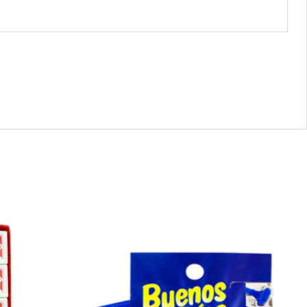
10006
-
V302020400
Personna
Buenos
Dias