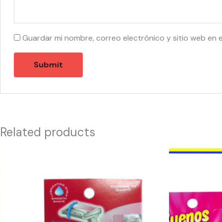
Guardar mi nombre, correo electrónico y sitio web en 
Related products
10024
10009
-
-
4575
V302020300
Persona
Personna
3'S
Buenos
Women
Dias