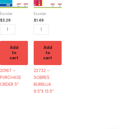
ORDER
BURBUJA
5"
9.5"X
Escolar
Escolar
quantity
13.5"
$
3.29
$
1.49
quantity
Add
Add
to
to
cart
cart
20167 –
22732 –
PURCHASE
SOBRES
ORDER 5″
BURBUJA
9.5″X 13.5″