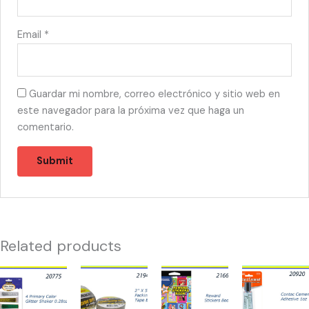
Email
*
Guardar mi nombre, correo electrónico y sitio web en
este navegador para la próxima vez que haga un
comentario.
Related products
20775
21943
21660
20920
-
-
-
-
4
TAPE
LIBRO
CONTACT