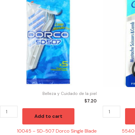
-
-
SD-
MUSTACHE
507
SET
Dorco
SCISSORS
Single
quantity
Blade
Disposable
Razor
5
pk
DZ
quantity
Belleza y Cuidado de la piel
$
7.20
Add to cart
10045 – SD-507 Dorco Single Blade
5540