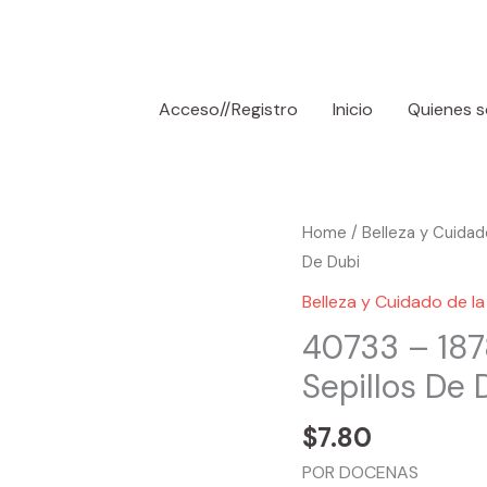
Acceso//Registro
Inicio
Quienes 
40733
Home
/
Belleza y Cuidado
-
De Dubi
1878
Belleza y Cuidado de la 
LS80
40733 – 187
Brush
Sepillos De 
Magicast
Assort
$
7.80
Sepillos
De
POR DOCENAS