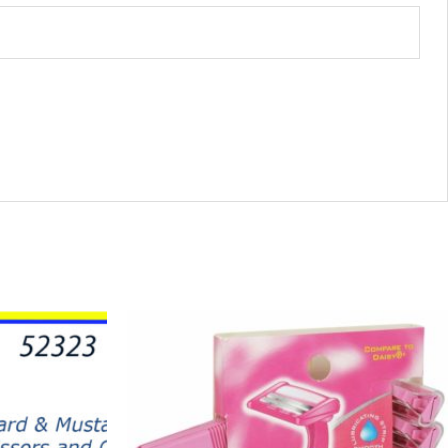
53528
-
PERSONA
TWIN
BLADE(5)