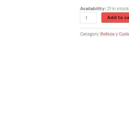
Dubi
Availability:
21 in stock
quantity
Add to ca
Category:
Belleza y Cuida