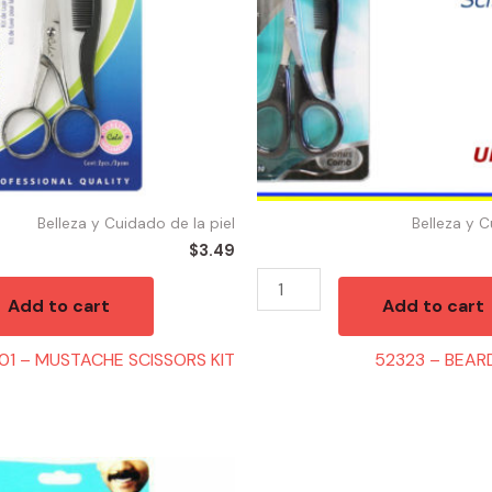
quantity
Belleza y Cuidado de la piel
Belleza y C
$
3.49
Add to cart
Add to cart
01 – MUSTACHE SCISSORS KIT
52323 – BEAR