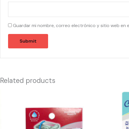
Guardar mi nombre, correo electrónico y sitio web en 
Related products
10024
55401
-
-
4575
MUSTACHE
Persona
SCISSORS
3'S
KIT