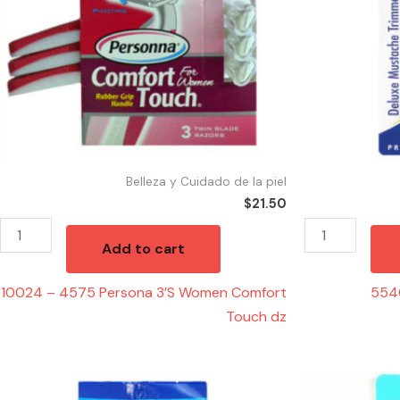
Women
quantity
Comfort
Touch
dz
quantity
Belleza y Cuidado de la piel
$
21.50
Add to cart
10024 – 4575 Persona 3’S Women Comfort
554
Touch dz
10045
55405