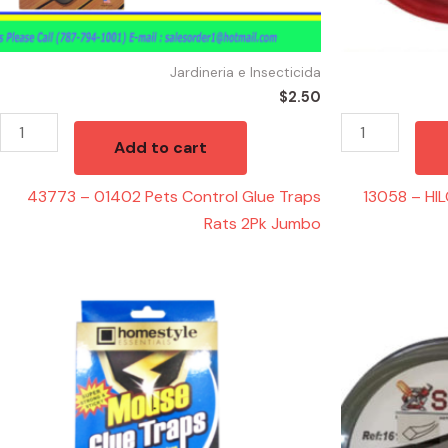
quantity
Jardineria e Insecticida
$
2.50
Add to cart
43773 – 01402 Pets Control Glue Traps
13058 – H
Rats 2Pk Jumbo
43794
13059
-
-
CH89013
HILO
Mouse
TRIMMER
Glue
NEGRO
Trap
CUADRADO