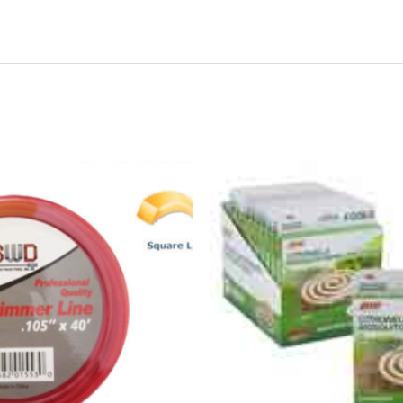
41009
-
PIC
Citronella
Mosquitos
Repellent/4
Coils
quantity