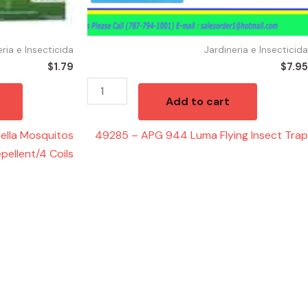
eria e Insecticida
Jardineria e Insecticida
$
1.79
$
7.95
Add to cart
ella Mosquitos
49285 – APG 944 Luma Flying Insect Trap
pellent/4 Coils