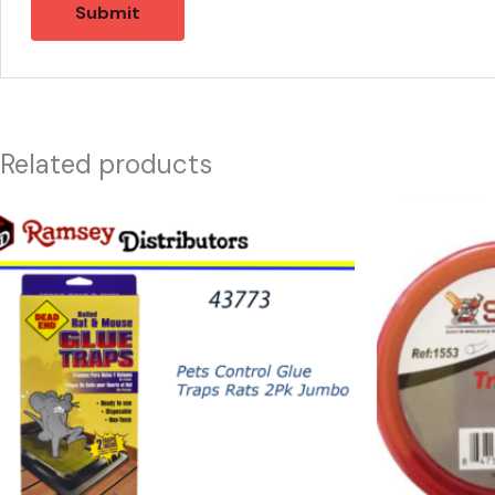
Related products
43773
13058
-
-
01402
HILO
Pets
TRIMMER
Control
ROJO
Glue
CUADRADO
Traps
105
Rats
X40
2Pk
quantity
Jumbo