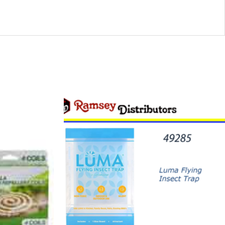
49285
-
APG
944
Luma
Flying
Insect
Trap
quantity