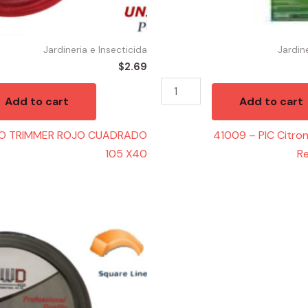
Jardineria e Insecticida
Jardin
$
2.69
Add to cart
Add to cart
ILO TRIMMER ROJO CUADRADO
41009 – PIC Citron
105 X40
Re