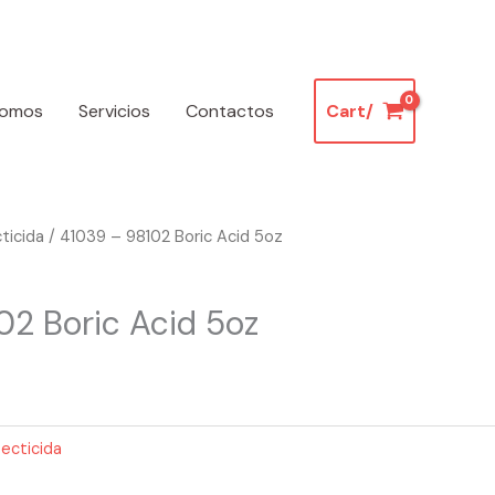
somos
Servicios
Contactos
Cart/
cticida
/ 41039 – 98102 Boric Acid 5oz
02 Boric Acid 5oz
secticida