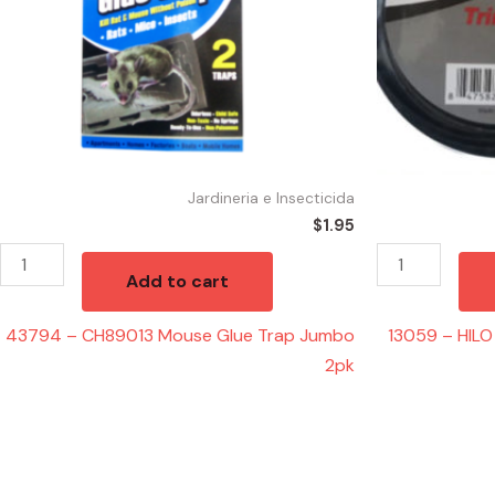
Jumbo
130
2pk
X
quantity
30
quantity
Jardineria e Insecticida
$
1.95
Add to cart
43794 – CH89013 Mouse Glue Trap Jumbo
13059 – HI
2pk